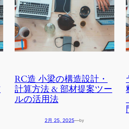
RC造 小梁の構造設計・
材
計算方法 & 部材提案ツー
ルの活用法
2月 25, 2025
—
by