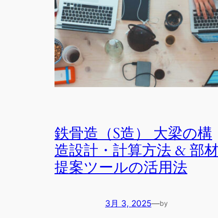
鉄骨造（S造） 大梁の構
造設計・計算方法 & 部
提案ツールの活用法
3月 3, 2025
—
by