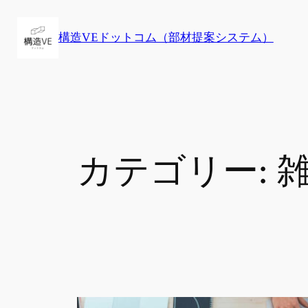
内
容
構造VEドットコム（部材提案システム）
を
ス
キ
ッ
プ
カテゴリー: