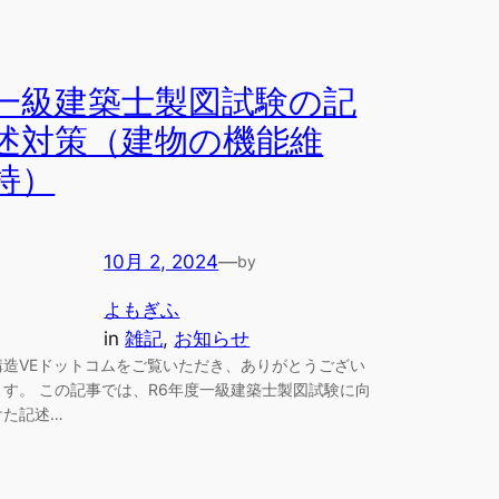
一級建築士製図試験の記
述対策（建物の機能維
持）
10月 2, 2024
—
by
よもぎふ
in
雑記
, 
お知らせ
構造VEドットコムをご覧いただき、ありがとうござい
ます。 この記事では、R6年度一級建築士製図試験に向
けた記述…