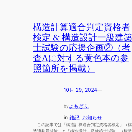
構造計算適合判定資格者
検定 & 構造設計一級建
士試験の応援企画②（考
査Aに対する黄色本の参
照箇所を掲載）
10月 29, 2024
—
よもぎふ
by
in
雑記
, 
お知らせ
この記事では「構造計算適合判定資格者検定」（構
造適判員試験）と「構造設計一級建築士試験」（構造