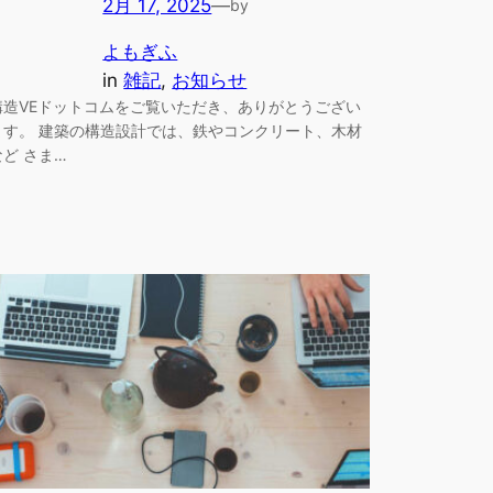
2月 17, 2025
—
by
よもぎふ
in
雑記
, 
お知らせ
構造VEドットコムをご覧いただき、ありがとうござい
ます。 建築の構造設計では、鉄やコンクリート、木材
など さま…