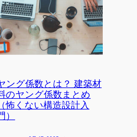
ヤング係数とは？ 建築材
料のヤング係数まとめ
（怖くない構造設計入
門）