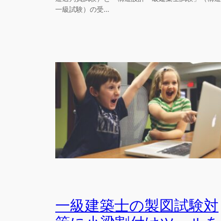
一級試験）の受…
一級建築士の製図試験対