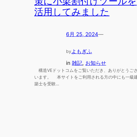
策に小梁割付けツールを
活用してみました
6月 25, 2024
—
よもぎふ
by
in
雑記
, 
お知らせ
構造VEドットコムをご覧いただき、ありがとうご
います。 本サイトをご利用される方の中にも一級
築士を受験…