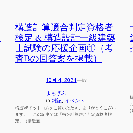
構造計算適合判定資格者
築
検定 & 構造設計一級建築
士試験の応援企画①（考
査Bの回答案を掲載）
10月 4, 2024
—
by
よもぎふ
in
雑記
, 
イベント
構造VEドットコムをご覧いただき、ありがとうござい
ます。 この記事では「構造計算適合判定資格者検
定」（構造適…